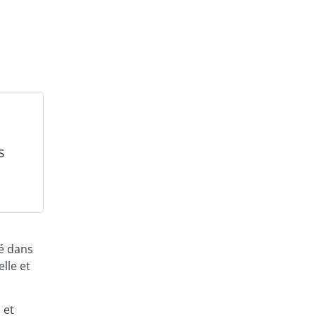
s
gé dans
lle et
 et