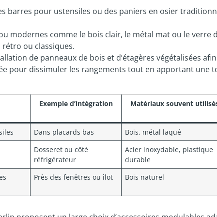
s barres pour ustensiles ou des paniers en osier traditionn
ou modernes comme le bois clair, le métal mat ou le verre 
 rétro ou classiques.
allation de panneaux de bois et d’étagères végétalisées afin 
ilisée pour dissimuler les rangements tout en apportant une 
Exemple d’intégration
Matériaux souvent utilisé
iles
Dans placards bas
Bois, métal laqué
Dosseret ou côté
Acier inoxydable, plastique
réfrigérateur
durable
es
Près des fenêtres ou îlot
Bois naturel
lin proposent un large choix d’accessoires modulables ad