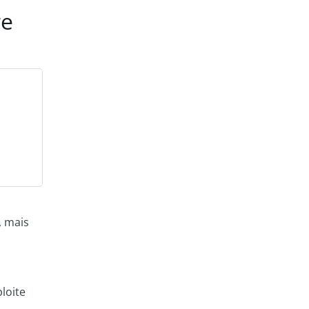
re
, mais
loite