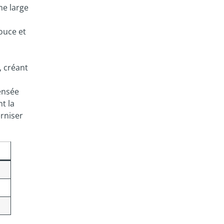
me large
ouce et
, créant
pensée
t la
erniser
a