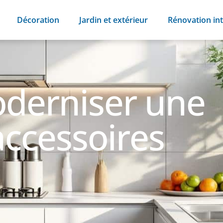
Décoration
Jardin et extérieur
Rénovation int
erniser une
accessoires