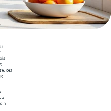
es
r
ois
t
se, ces
ux
à
, à
soin