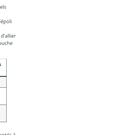
els
dépoli
d’allier
touche
s
aptés à