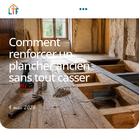
Comment
renforcer un
plancher ancien
sans tout casser
4 mai 2026