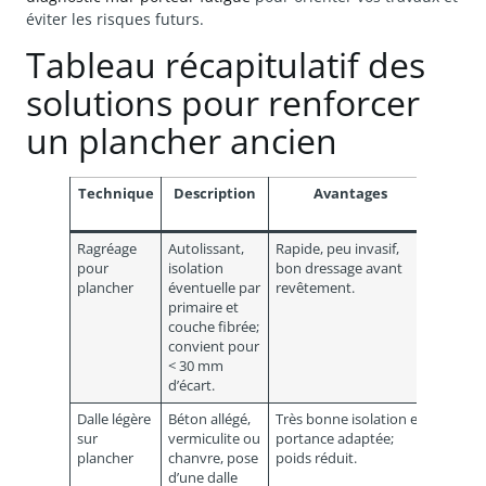
éviter les risques futurs.
Tableau récapitulatif des
solutions pour renforcer
un plancher ancien
Technique
Description
Avantages
Incon
Ragréage
Autolissant,
Rapide, peu invasif,
Pouvoi
pour
isolation
bon dressage avant
masqua
plancher
éventuelle par
revêtement.
défaut
primaire et
profon
couche fibrée;
nécess
convient pour
ponça
< 30 mm
ultérie
d’écart.
Dalle légère
Béton allégé,
Très bonne isolation et
Install
sur
vermiculite ou
portance adaptée;
plus lo
plancher
chanvre, pose
poids réduit.
nécess
d’une dalle
coordi