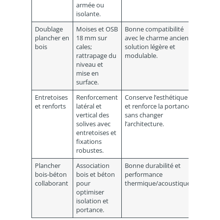
armée ou
isolante.
Doublage
Moises et OSB
Bonne compatibilité
Ajout 
plancher en
18 mm sur
avec le charme ancien;
et trav
bois
cales;
solution légère et
calage
rattrapage du
modulable.
nécessa
niveau et
mise en
surface.
Entretoises
Renforcement
Conserve l’esthétique
Pour d
et renforts
latéral et
et renforce la portance
déform
vertical des
sans changer
import
solives avec
l’architecture.
peut né
entretoises et
d’autre
fixations
interve
robustes.
Plancher
Association
Bonne durabilité et
Plus c
bois-béton
bois et béton
performance
techni
collaborant
pour
thermique/acoustique.
et coût
optimiser
isolation et
portance.