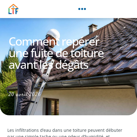
Comment repérer
une fuite de toiture
avant les dégâts
20 avril 2026
Les infiltrations d’eau dans une toiture peuvent débuter
par une simple tache ou une odeur d’humidité, et