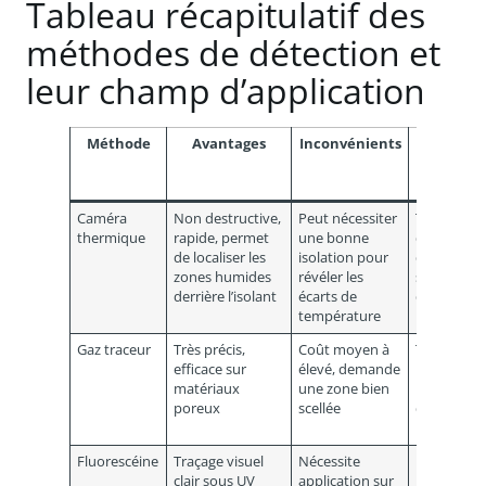
Tableau récapitulatif des
méthodes de détection et
leur champ d’application
Méthode
Avantages
Inconvénients
Cas
d’applica
idéal
Caméra
Non destructive,
Peut nécessiter
Toitures
thermique
rapide, permet
une bonne
difficiles
de localiser les
isolation pour
d’accès, z
zones humides
révéler les
sous-sol s
derrière l’isolant
écarts de
démontag
température
Gaz traceur
Très précis,
Coût moyen à
Toitures
efficace sur
élevé, demande
plates et
matériaux
une zone bien
membrane
poreux
scellée
difficiles à
inspecter
Fluorescéine
Traçage visuel
Nécessite
Localisati
clair sous UV
application sur
lointaine d