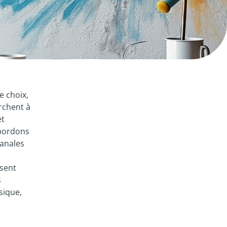
e choix,
rchent à
et
abordons
sanales
osent
s
sique,