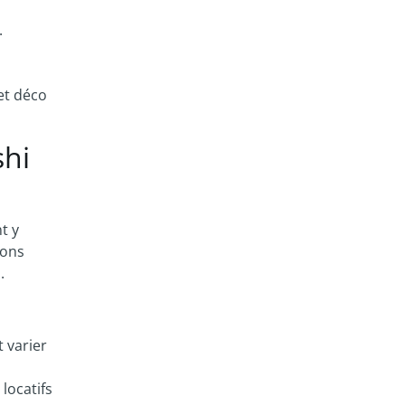
.
et déco
shi
t y
ions
.
t varier
locatifs