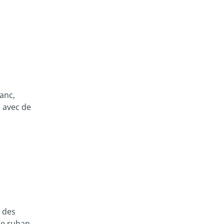
anc,
e avec de
c des
Ce ruban