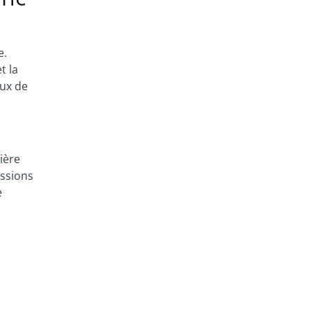
e.
t la
eux de
ière
assions
e