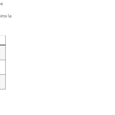
ne
nsi la