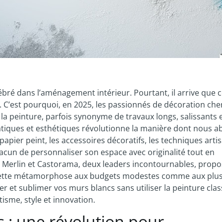
lébré dans l’aménagement intérieur. Pourtant, il arrive que c
e. C’est pourquoi, en 2025, les passionnés de décoration che
a peinture, parfois synonyme de travaux longs, salissants 
atiques et esthétiques révolutionne la manière dont nous 
 papier peint, les accessoires décoratifs, les techniques arti
hacun de personnaliser son espace avec originalité tout en
oy Merlin et Castorama, deux leaders incontournables, prop
e cette métamorphose aux budgets modestes comme aux plu
 et sublimer vos murs blancs sans utiliser la peinture clas
isme, style et innovation.
 : une révolution pour