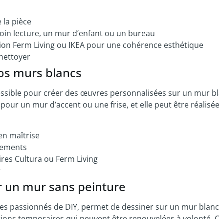
e la pièce
in lecture, un mur d’enfant ou un bureau
tion Ferm Living ou IKEA pour une cohérence esthétique
 nettoyer
vos murs blancs
cessible pour créer des œuvres personnalisées sur un mur bl
 pour un mur d’accent ou une frise, et elle peut être réalisé
en maîtrise
dements
oires Cultura ou Ferm Living
r
er un mur sans peinture
 les passionnés de DIY, permet de dessiner sur un mur blan
ions temporaires qui peuvent être renouvelées à volonté. 