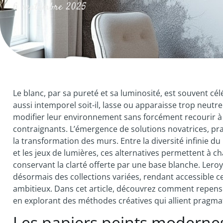
6 septembre 2025
Le blanc, par sa pureté et sa luminosité, est souvent cé
aussi intemporel soit-il, lasse ou apparaisse trop neutr
modifier leur environnement sans forcément recourir à l
contraignants. L’émergence de solutions novatrices, pr
la transformation des murs. Entre la diversité infinie du
et les jeux de lumières, ces alternatives permettent à c
conservant la clarté offerte par une base blanche. Ler
désormais des collections variées, rendant accessibl
ambitieux. Dans cet article, découvrez comment repenser
en explorant des méthodes créatives qui allient pragmat
Les papiers peints modernes