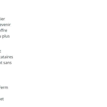
ier
evenir
offre
u plus
t
cataires
nt sans
 Ferm
 et