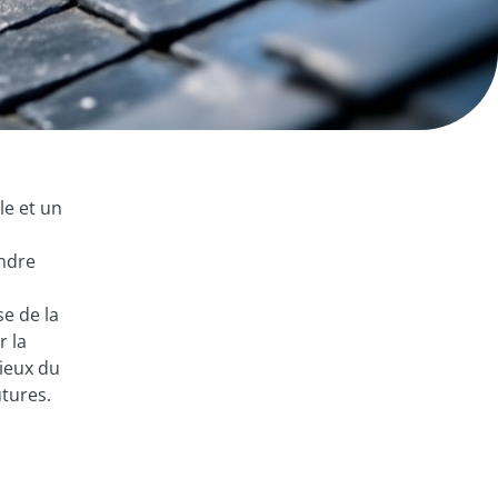
le et un
endre
se de la
r la
tieux du
utures.