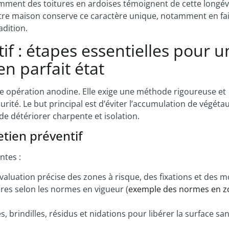
uemment des toitures en ardoises témoignent de cette longév
tre maison conserve ce caractère unique, notamment en fa
adition.
if : étapes essentielles pour u
en parfait état
une opération anodine. Elle exige une méthode rigoureuse et
rité. Le but principal est d’éviter l’accumulation de végétau
 de détériorer charpente et isolation.
etien préventif
ntes :
valuation précise des zones à risque, des fixations et des 
ières selon les normes en vigueur (
exemple des normes en z
s, brindilles, résidus et nidations pour libérer la surface sa