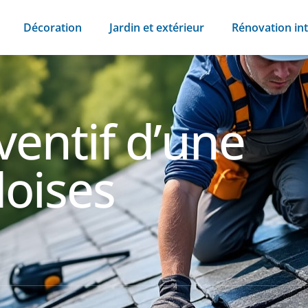
Décoration
Jardin et extérieur
Rénovation int
ventif d’une
doises