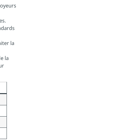
ttoyeurs
es.
andards
iter la
e la
ur