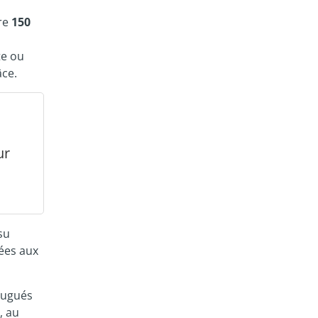
dre
150
te ou
âce.
ur
su
tées aux
jugués
, au