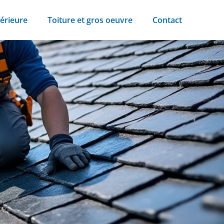
érieure
Toiture et gros oeuvre
Contact