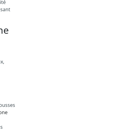
ité
isant
ne
x,
mousses
one
ns