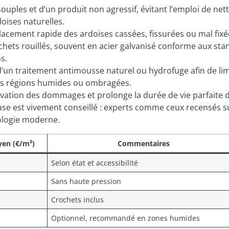
souples et d’un produit non agressif, évitant l’emploi de ne
oises naturelles.
cement rapide des ardoises cassées, fissurées ou mal fixé
chets rouillés, souvent en acier galvanisé conforme aux st
s.
’un traitement antimousse naturel ou hydrofuge afin de lim
les régions humides ou ombragées.
avation des dommages et prolonge la durée de vie parfaite d
ase est vivement conseillé : experts comme ceux recensés s
nologie moderne.
en (€/m²)
Commentaires
Selon état et accessibilité
Sans haute pression
Crochets inclus
Optionnel, recommandé en zones humides