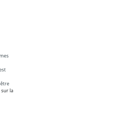
ammes
est
 être
 sur la