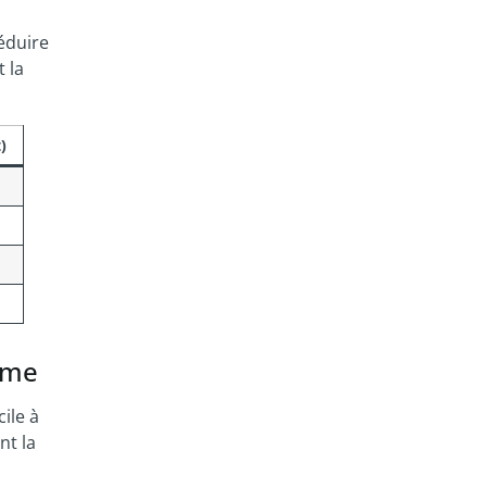
éduire
 la
)
erme
cile à
nt la