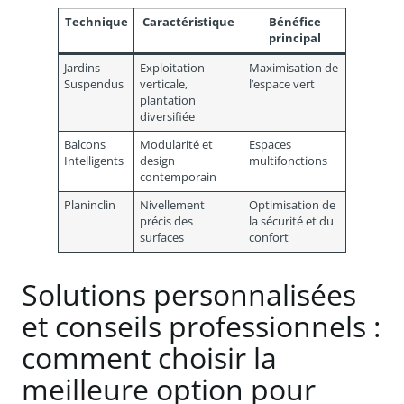
Technique
Caractéristique
Bénéfice
principal
Jardins
Exploitation
Maximisation de
Suspendus
verticale,
l’espace vert
plantation
diversifiée
Balcons
Modularité et
Espaces
Intelligents
design
multifonctions
contemporain
Planinclin
Nivellement
Optimisation de
précis des
la sécurité et du
surfaces
confort
Solutions personnalisées
et conseils professionnels :
comment choisir la
meilleure option pour