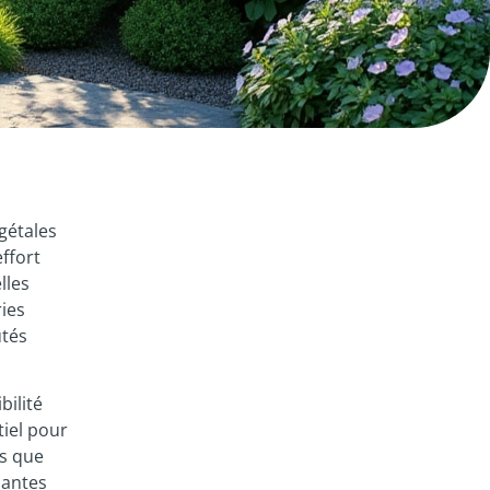
gétales
effort
lles
ries
utés
bilité
tiel pour
es que
lantes