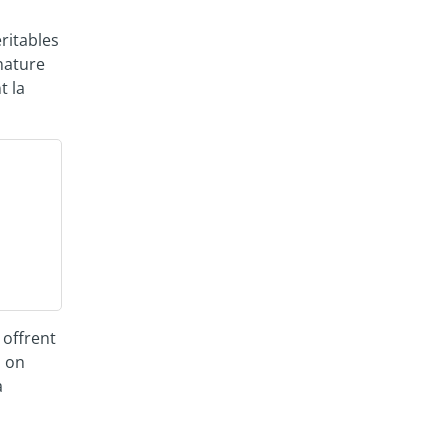
éritables
nature
t la
 offrent
, on
a