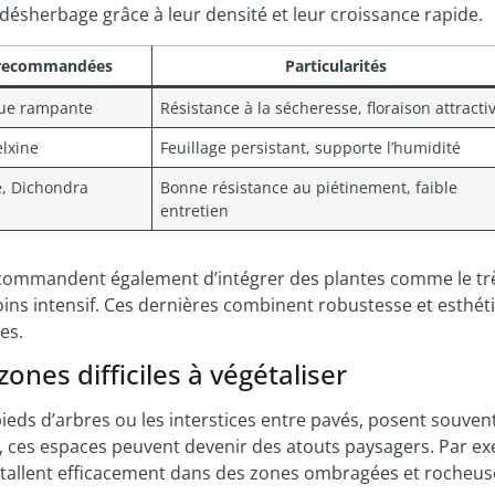
le désherbage grâce à leur densité et leur croissance rapide.
s recommandées
Particularités
que rampante
Résistance à la sécheresse, floraison attracti
lxine
Feuillage persistant, supporte l’humidité
e, Dichondra
Bonne résistance au piétinement, faible
entretien
commandent également d’intégrer des plantes comme le trè
ns intensif. Ces dernières combinent robustesse et esthé
es.
zones difficiles à végétaliser
ieds d’arbres ou les interstices entre pavés, posent souven
s, ces espaces peuvent devenir des atouts paysagers. Par e
stallent efficacement dans des zones ombragées et rocheus