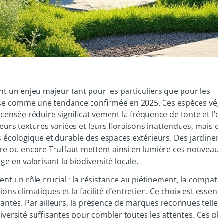
nt un enjeu majeur tant pour les particuliers que pour les
impose comme une tendance confirmée en 2025. Ces espèces vé
 censée réduire significativement la fréquence de tonte et l’
eurs textures variées et leurs floraisons inattendues, mais e
 écologique et durable des espaces extérieurs. Des jardine
e ou encore Truffaut mettent ainsi en lumière ces nouvea
e en valorisant la biodiversité locale.
nt un rôle crucial : la résistance au piétinement, la compati
ions climatiques et la facilité d’entretien. Ce choix est essen
lantés. Par ailleurs, la présence de marques reconnues tell
diversité suffisantes pour combler toutes les attentes. Ces p