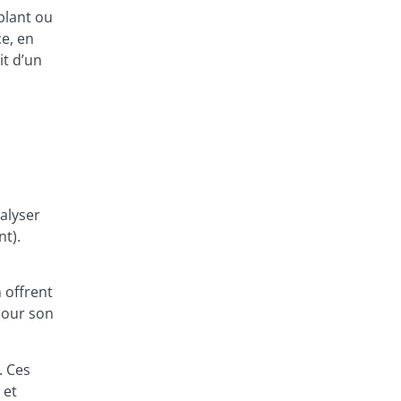
plant ou
ce, en
it d’un
alyser
nt).
 offrent
 pour son
. Ces
 et