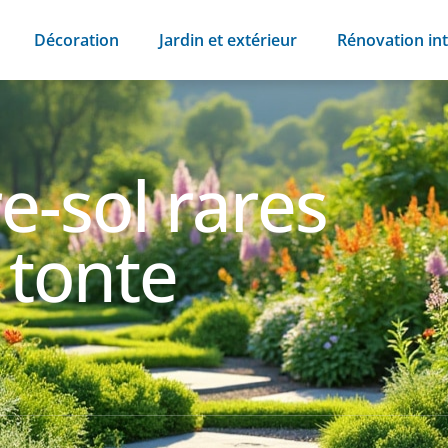
Décoration
Jardin et extérieur
Rénovation int
e-sol rares
 tonte