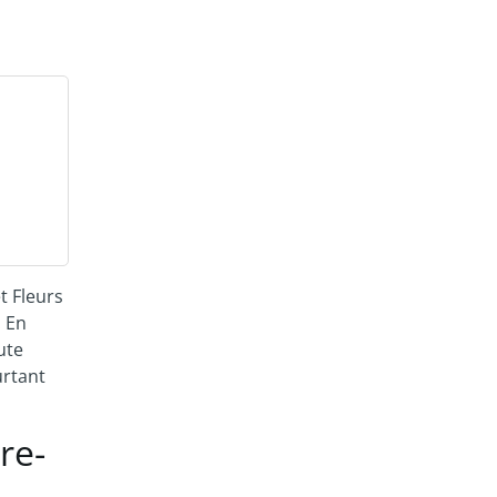
s
t Fleurs
. En
ute
urtant
re-