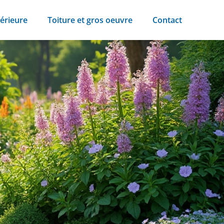
érieure
Toiture et gros oeuvre
Contact