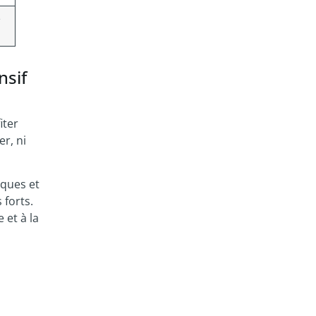
e
nsif
iter
er, ni
iques et
 forts.
 et à la