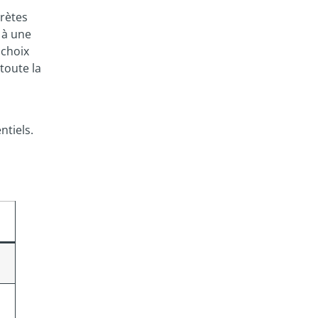
crètes
 à une
 choix
toute la
ntiels.
e