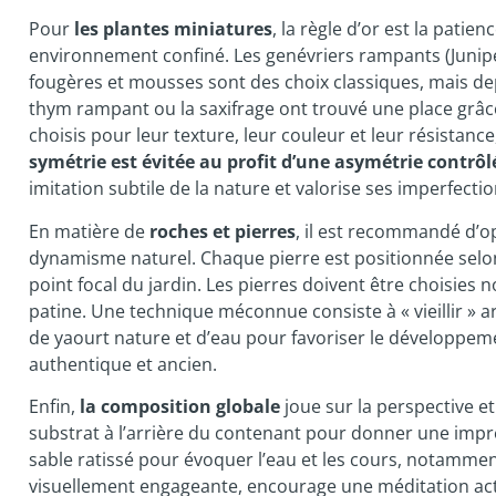
Pour
les plantes miniatures
, la règle d’or est la patie
environnement confiné. Les genévriers rampants (Junipe
fougères et mousses sont des choix classiques, mais 
thym rampant ou la saxifrage ont trouvé une place grâce
choisis pour leur texture, leur couleur et leur résista
symétrie est évitée au profit d’une asymétrie contrôl
imitation subtile de la nature et valorise ses imperfectio
En matière de
roches et pierres
, il est recommandé d’o
dynamisme naturel. Chaque pierre est positionnée selon 
point focal du jardin. Les pierres doivent être choisies
patine. Une technique méconnue consiste à « vieillir » a
de yaourt nature et d’eau pour favoriser le développem
authentique et ancien.
Enfin,
la composition globale
joue sur la perspective et
substrat à l’arrière du contenant pour donner une impre
sable ratissé pour évoquer l’eau et les cours, notammen
visuellement engageante, encourage une méditation act