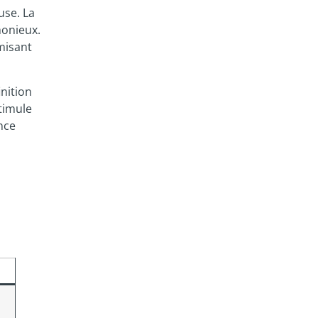
use. La
monieux.
misant
nition
timule
nce