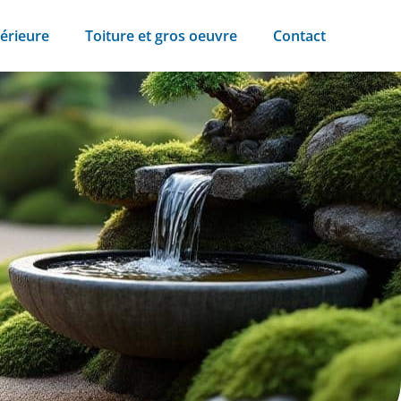
érieure
Toiture et gros oeuvre
Contact