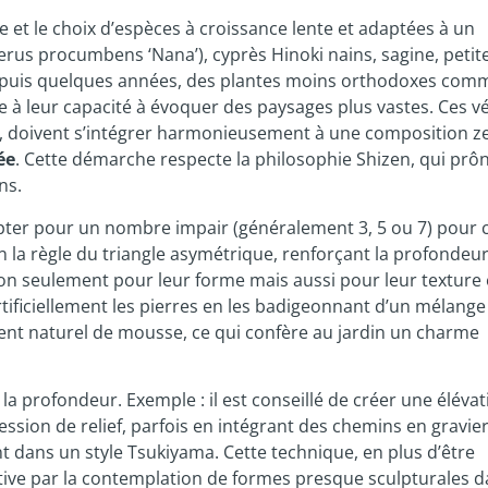
nce et le choix d’espèces à croissance lente et adaptées à un
rus procumbens ‘Nana’), cyprès Hinoki nains, sagine, petit
depuis quelques années, des plantes moins orthodoxes comm
 à leur capacité à évoquer des paysages plus vastes. Ces v
nce, doivent s’intégrer harmonieusement à une composition z
ée
. Cette démarche respecte la philosophie Shizen, qui prô
ns.
pter pour un nombre impair (généralement 3, 5 ou 7) pour 
la règle du triangle asymétrique, renforçant la profondeur 
 non seulement pour leur forme mais aussi pour leur texture 
rtificiellement les pierres en les badigeonnant d’un mélange
ent naturel de mousse, ce qui confère au jardin un charme
 la profondeur. Exemple : il est conseillé de créer une éléva
ssion de relief, parfois en intégrant des chemins en gravie
t dans un style Tsukiyama. Cette technique, en plus d’être
ive par la contemplation de formes presque sculpturales d