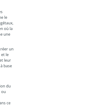
es
e le
égétaux,
en où la
ne une
créer un
et le
et leur
 à base
tion du
r ou
ans ce