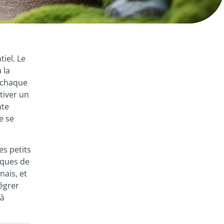
iel. Le
 la
ù chaque
tiver un
nte
e se
es petits
iques de
nais, et
égrer
 à