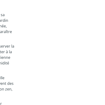
 sa
ardin
mée,
araître
server la
er à la
dienne
midité
lle
vent des
ion zen,
ur