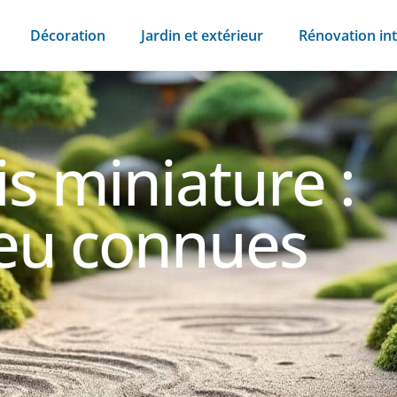
Décoration
Jardin et extérieur
Rénovation int
is miniature :
eu connues