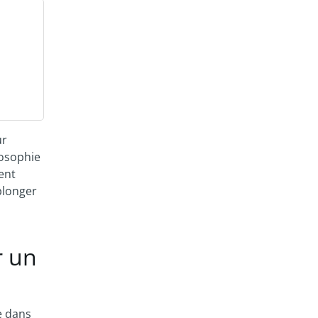
s
ur
losophie
ent
plonger
r un
e dans