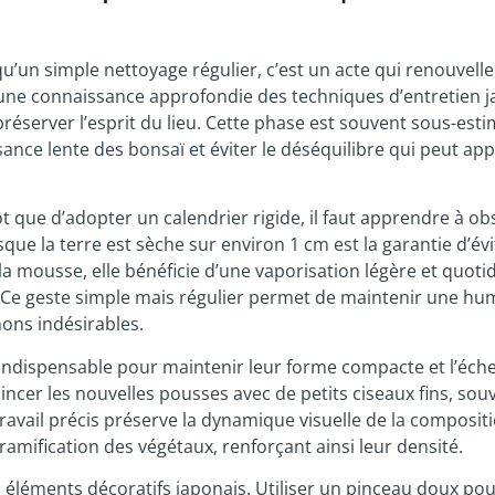
u’un simple nettoyage régulier, c’est un acte qui renouvelle
25, une connaissance approfondie des techniques d’entretien j
réserver l’esprit du lieu. Cette phase est souvent sous-esti
ance lente des bonsaï et éviter le déséquilibre qui peut app
ôt que d’adopter un calendrier rigide, il faut apprendre à ob
ue la terre est sèche sur environ 1 cm est la garantie d’évit
la mousse, elle bénéficie d’une vaporisation légère et quoti
. Ce geste simple mais régulier permet de maintenir une hu
ons indésirables.
indispensable pour maintenir leur forme compacte et l’éche
incer les nouvelles pousses avec de petits ciseaux fins, sou
ravail précis préserve la dynamique visuelle de la composit
amification des végétaux, renforçant ainsi leur densité.
 éléments décoratifs japonais. Utiliser un pinceau doux po